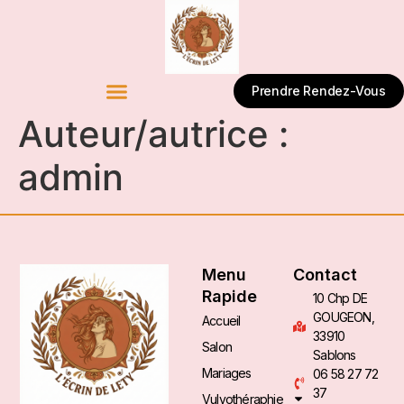
Prendre Rendez-Vous
Auteur/autrice :
admin
Menu
Contact
Rapide
10 Chp DE
GOUGEON,
Accueil
33910
Salon
Sablons
Mariages
06 58 27 72
37
Vulvothéraphie